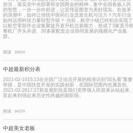
担当，落实党中央部署和全国两会的精神，集中全国各族人民
的智慧，一步一步向前进，让宏伟蓝图变为美好现实。在改革
的浪潮中，如何让传统中医药行业迸发生机与活力？汽车行业
如何运用科技力量转型升级？·当前，航空小镇已经初步实现了
以航空零部件企业集聚提升直升机总装能力，形成了3家直升
整机厂齐头并进、30多家配套企业协同发展的规模化产业集
群。
阅读
39934
中超最新积分表
2021-02-1015:13在全国广泛动员开展的精准识别“回头看”重要
举措，是中国扶贫开发的实践创新，在国际范围内也属首创。
2021-02-2617:27新发展阶段是我们党带领人民迎来从站起来
富起来到强起来历史性跨越的新阶段。
阅读
94379
中超美女老板