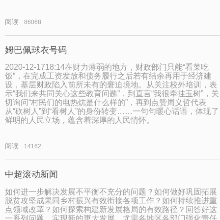
阅读
86068
姆巴佩球衣号码
2020-12-1718:14在财力薄弱的地方，财政部门只能“看菜吃
饭”，在完成工资发放和债务履行之后若有结余再用于经济建
设，基层财政陷入前所未有的窘迫境地。从关注校外培训，表
示“我们来共同关心这些教育问题”，到直言“我很牵挂玉树”，关
切询问“村民们的电热炕是什么样的”，再到点赞周义哲代表
从“砍树人”到“看树人”的身份转变……一句句暖心话语，体现了
鲜明的人民立场，蕴含着深厚的人民情怀。
阅读
14162
中超滚动新闻
如何进一步解决发展不平衡不充分的问题？如何做好巩固拓展
脱贫攻坚成果同乡村振兴有效衔接各项工作？如何持续推进重
点领域改革？如何探索构建新发展格局的有效路径？回答好这
一系列问题，实现新的更大发展，尤需各地区各部门强化责任