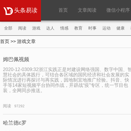
头条易读
首页
文章阅读
微信小程序
全部
阅读
游戏
达人
情感
教育
时事
运动
健康
首页
>> 游戏文章
购物
旅游
职场
财经
明星
微商
姆巴佩视频
2020-12-0309:32浙江实践正是对建设网络强国、数字中国、
慧社会的具体践行，可结合各区域的国民经济和社会发展的实
际情况进行再探讨与再实践，因地制宜地推广经验。抖音、快
手等14家短视频平台协同作战，开辟战“疫”专区，统一节目包
装，全网同步推送。
阅读
97292
哈兰德c罗