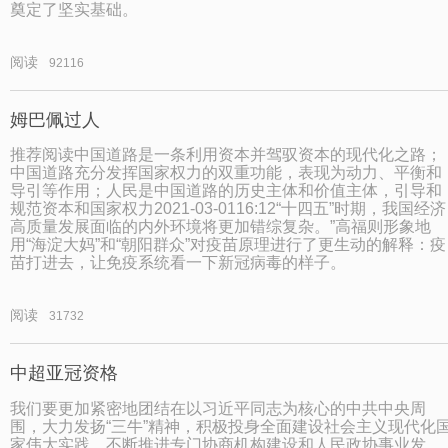
奠定了坚实基础。
阅读
92116
姆巴佩过人
推荐阅读中国道路是一条利用资本并驾驭资本的现代化之路；
中国道路充分发挥国家权力的双重功能，表现为动力、平衡和
导引等作用；人民是中国道路的历史主体和价值主体，引导和
规范资本和国家权力2021-03-0116:12“十四五”时期，我国经济
高质量发展面临的内外环境将更加错综复杂。”高福则形象地
用“海淀大妈”和“朝阳群众”对疫苗原理进行了更生动的解释：疫
苗打进去，让免疫系统看一下新冠病毒的样子。
阅读
31732
中超亚冠资格
我们要更加紧密地团结在以习近平同志为核心的中共中央周
围，大力发扬“三牛”精神，积极投身全面建设社会主义现代化
家伟大实践，不断推进专门协商机构建设和人民政协事业发