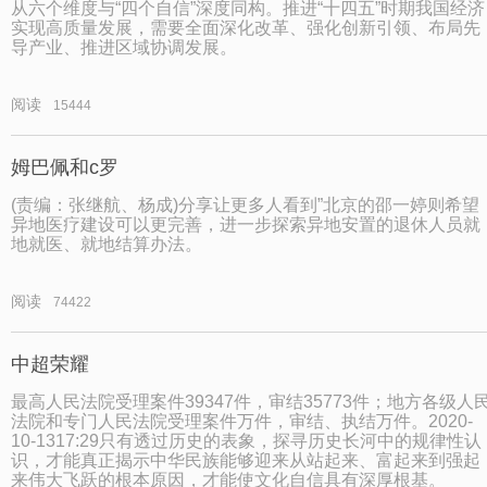
从六个维度与“四个自信”深度同构。推进“十四五”时期我国经济
实现高质量发展，需要全面深化改革、强化创新引领、布局先
导产业、推进区域协调发展。
阅读
15444
姆巴佩和c罗
(责编：张继航、杨成)分享让更多人看到”北京的邵一婷则希望
异地医疗建设可以更完善，进一步探索异地安置的退休人员就
地就医、就地结算办法。
阅读
74422
中超荣耀
最高人民法院受理案件39347件，审结35773件；地方各级人
法院和专门人民法院受理案件万件，审结、执结万件。2020-
10-1317:29只有透过历史的表象，探寻历史长河中的规律性认
识，才能真正揭示中华民族能够迎来从站起来、富起来到强起
来伟大飞跃的根本原因，才能使文化自信具有深厚根基。