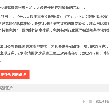
和研究成果积累不足，大多仍停留在粗线条的勾勒上。
月27日），《十八大以来重要文献选编》（下），中央文献出版社201
 抓好党建促脱贫攻坚，是贫困地区脱贫致富的重要经验，群众对此深
坚持和完善“一国两制”制度体系，完善特别行政区同宪法和基本法实
出口公司将继续关注客户需求，为其修建基础设施、培训武器专家
现反弹。c罗高清图片这是龚正第二次跨省任职：2015年7月，时
。
看更多相关的说说
高清图片
下一篇：
返回列