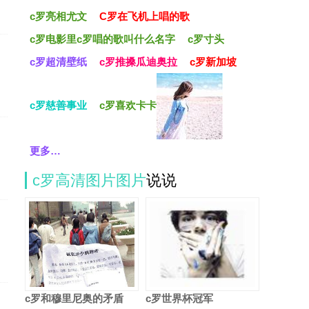
c罗亮相尤文
C罗在飞机上唱的歌
c罗电影里c罗唱的歌叫什么名字
c罗寸头
c罗超清壁纸
c罗推搡瓜迪奥拉
c罗新加坡
c罗慈善事业
c罗喜欢卡卡
更多…
c罗高清图片图片
说说
c罗和穆里尼奥的矛盾
c罗世界杯冠军