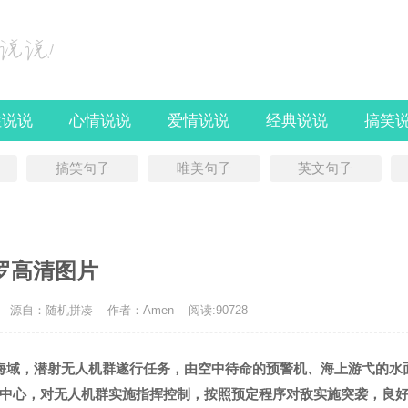
性说说
心情说说
爱情说说
经典说说
搞笑
搞笑句子
唯美句子
英文句子
罗高清图片
源自：随机拼凑
作者：Amen
阅读:90728
海域，潜射无人机群遂行任务，由空中待命的预警机、海上游弋的水
中心，对无人机群实施指挥控制，按照预定程序对敌实施突袭，良