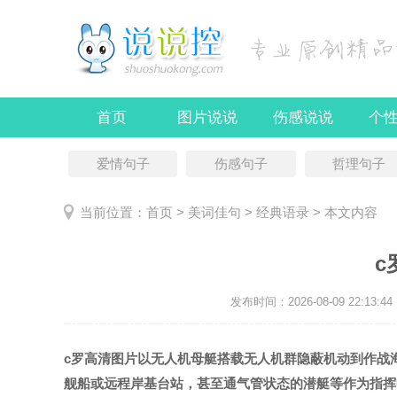
首页
图片说说
伤感说说
个
爱情句子
伤感句子
哲理句子
当前位置：
首页
>
美词佳句
>
经典语录
> 本文内容
c
发布时间：2026-08-09 22:13:44
c罗高清图片
以无人机母艇搭载无人机群隐蔽机动到作战
舰船或远程岸基台站，甚至通气管状态的潜艇等作为指挥