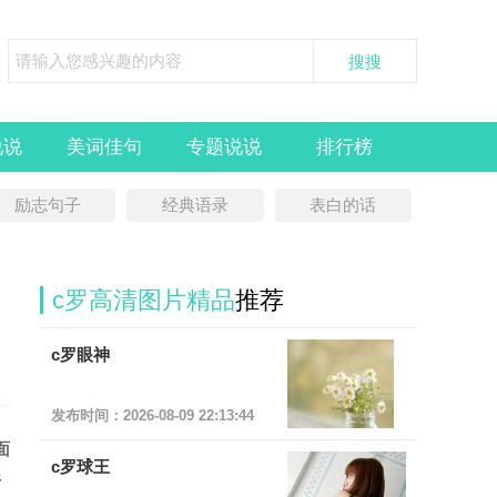
说说
美词佳句
专题说说
排行榜
励志句子
经典语录
表白的话
c罗高清图片精品
推荐
c罗眼神
发布时间：2026-08-09 22:13:44
面
c罗球王
好