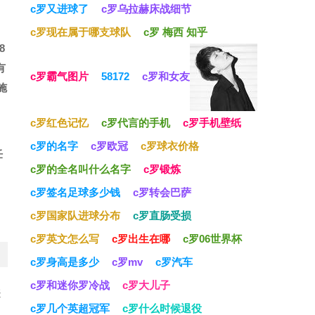
c罗又进球了
c罗乌拉赫床战细节
c罗现在属于哪支球队
c罗 梅西 知乎
8
有
c罗霸气图片
58172
c罗和女友
施
c罗红色记忆
c罗代言的手机
c罗手机壁纸
，
c罗的名字
c罗欧冠
c罗球衣价格
任
c罗的全名叫什么名字
c罗锻炼
c罗签名足球多少钱
c罗转会巴萨
c罗国家队进球分布
c罗直肠受损
c罗英文怎么写
c罗出生在哪
c罗06世界杯
c罗身高是多少
c罗mv
c罗汽车
c罗和迷你罗冷战
c罗大儿子
表
c罗几个英超冠军
c罗什么时候退役