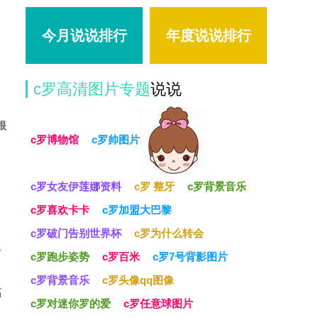
今月说说排行
年度说说排行
c罗高清图片专题
说说
根
c罗博物馆
c罗帅图片
，
c罗女友伊莲娜资料
c罗 整牙
c罗背景音乐
c罗喜欢卡卡
c罗加盟大巴黎
c罗破门告别世界杯
c罗为什么转会
权
c罗跑步姿势
c罗百米
c罗7号背影图片
c罗背景音乐
c罗头像qq图像
高
c罗对迷你罗的爱
c罗任意球图片