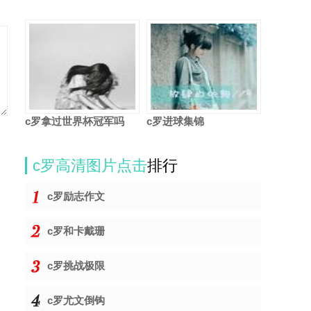
c罗拿过世界杯冠军吗
c罗进球集锦
c罗高清图片点击
排行
c罗励志作文
c罗和卡戴珊
c罗挑战极限
c罗尤文倒钩